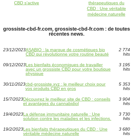
CBD s’active
thérapeutiques du
CBD : Une véritable
médecine naturelle
grossiste-cbd-fr.com, grossiste-cbd-fr.com : de toutes
récentes news.
23/12/2023
ASABIO : la marque de cosmétiques bio
2 774
CBD qui révolutionne votre routine beauté
hits
09/12/2023
Les bienfaits économiques de travailler
3 195
avec un grossiste CBD pour votre boutique
hits
physique
30/11/2023
cbd-grossiste.xyz : le meilleur choix pour
5 353
vos produits CBD en gros
hits
15/7/2023
Découvrez le meilleur site de CBD : conseils
3 904
et avantages du cannabidiol
hits
19/4/2023
La défense immunitaire naturelle : Une
3 730
solution contre les maladies et les infections.
hits
19/2/2023
Les bienfaits thérapeutiques du CBD : Une
3 680
véritable médecine naturelle
hits