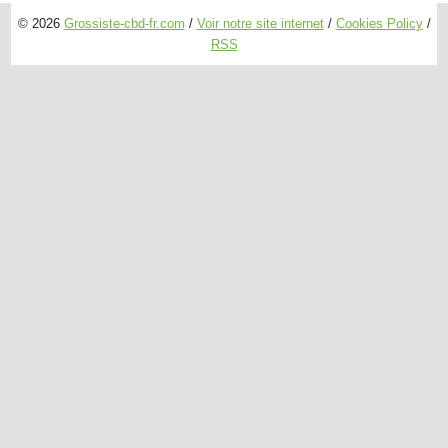
© 2026
Grossiste-cbd-fr.com
/
Voir notre site internet
/
Cookies Policy
/
RSS