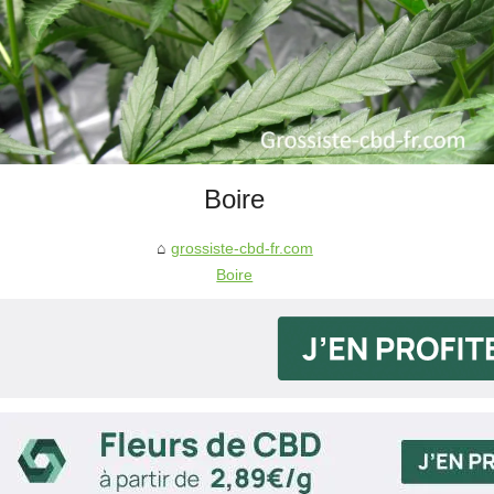
Boire
grossiste-cbd-fr.com
Boire